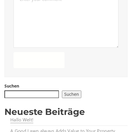
Submit Now
Suchen
Suchen
Neueste Beiträge
Hallo Welt!
A Good Lawn always Adds Value to Your Property