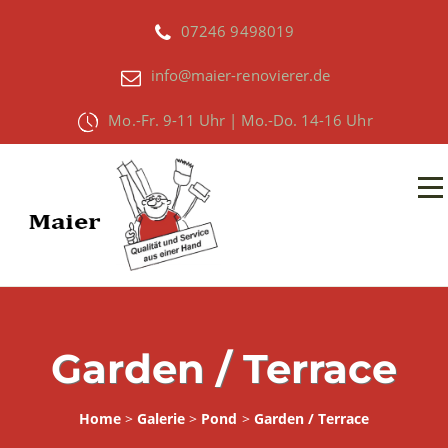
07246 9498019
info@maier-renovierer.de
Mo.-Fr. 9-11 Uhr | Mo.-Do. 14-16 Uhr
Garden / Terrace
Home
>
Galerie
>
Pond
>
Garden / Terrace